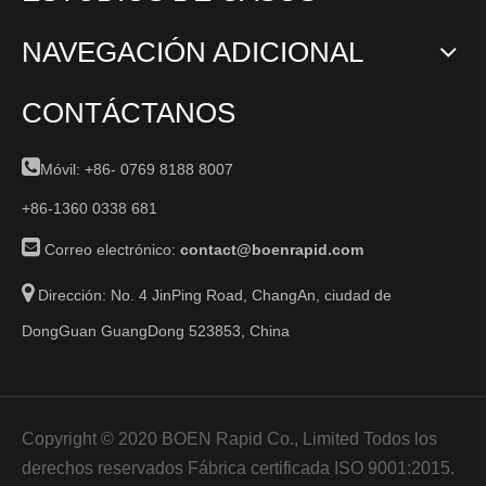
NAVEGACIÓN ADICIONAL
CONTÁCTANOS

Móvil: +86-
0769 8188 8007
+86-1360 0338 681

Correo electrónico:
contact@boenrapid.com

Dirección: No. 4 JinPing Road, ChangAn, ciudad de
DongGuan GuangDong 523853, China
Copyright © 2020 BOEN Rapid Co., Limited Todos los
derechos reservados Fábrica certificada ISO 9001:2015.