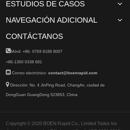
ESTUDIOS DE CASOS
NAVEGACIÓN ADICIONAL
CONTÁCTANOS

Móvil: +86-
0769 8188 8007
+86-1360 0338 681

Correo electrónico:
contact@boenrapid.com

Dirección: No. 4 JinPing Road, ChangAn, ciudad de
DongGuan GuangDong 523853, China
Copyright © 2020 BOEN Rapid Co., Limited Todos los