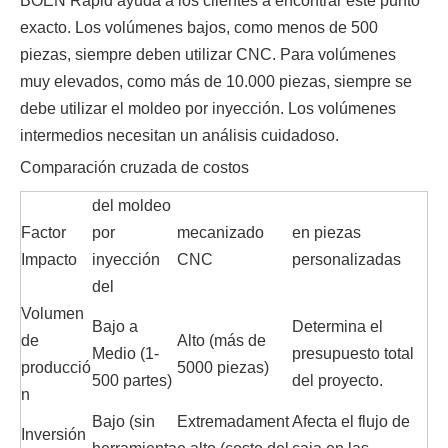
BOEN Rapid ayuda a los clientes a encontrar este punto
exacto. Los volúmenes bajos, como menos de 500
piezas, siempre deben utilizar CNC. Para volúmenes
muy elevados, como más de 10.000 piezas, siempre se
debe utilizar el moldeo por inyección. Los volúmenes
intermedios necesitan un análisis cuidadoso.
Comparación cruzada de costos
del moldeo
Factor
por
mecanizado
en piezas
Impacto
inyección
CNC
personalizadas
del
Volumen
Bajo a
Determina el
de
Alto (más de
Medio (1-
presupuesto total
producció
5000 piezas)
500 partes)
del proyecto.
n
Bajo (sin
Extremadament
Afecta el flujo de
Inversión